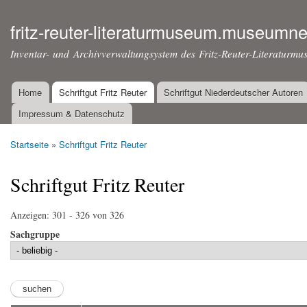
Dir
zu
fritz-reuter-literaturmuseum.museumne
Inha
Inventar- und Archivverwaltungsystem des Fritz-Reuter-Literaturmu
Home
Schriftgut Fritz Reuter
Schriftgut Niederdeutscher Autoren
Hauptmenü
Impressum & Datenschutz
Startseite
»
Schriftgut Fritz Reuter
Sie sind hier
Schriftgut Fritz Reuter
Anzeigen: 301 - 326 von 326
Sachgruppe