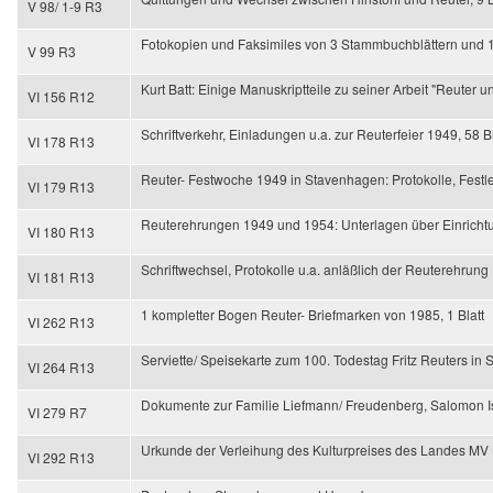
V 98/ 1-9 R3
Fotokopien und Faksimiles von 3 Stammbuchblättern und 1 
V 99 R3
Kurt Batt: Einige Manuskriptteile zu seiner Arbeit "Reuter u
VI 156 R12
Schriftverkehr, Einladungen u.a. zur Reuterfeier 1949, 58 Bl
VI 178 R13
Reuter- Festwoche 1949 in Stavenhagen: Protokolle, Festl
VI 179 R13
Reuterehrungen 1949 und 1954: Unterlagen über Einrichtun
VI 180 R13
Schriftwechsel, Protokolle u.a. anläßlich der Reuterehrung 
VI 181 R13
1 kompletter Bogen Reuter- Briefmarken von 1985, 1 Blatt
VI 262 R13
Serviette/ Speisekarte zum 100. Todestag Fritz Reuters in
VI 264 R13
Dokumente zur Familie Liefmann/ Freudenberg, Salomon Is
VI 279 R7
Urkunde der Verleihung des Kulturpreises des Landes MV (zu
VI 292 R13