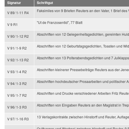
Signatur
Schriftgut
Faksimiles von 9 Briefen Reuters an den Vater, 1 Brief des 
V 89/ 1-11 R4
"Ut de Franzosentid", 77 Blatt
V 9 R1
Abschriften von 12 Gelegenheitsgedichten, gereimten Huld
V 90/ 1-12 R2
Abschriften von 12 Geburtstagsgedichten, Toasten und Wid
V 91/ 1-9 R2
Abschriften von 13 Polterabendsgedichten und 7 Julklappst
V 92/ 1-13 R2
Abschriften kleinerer Pressebeiträge Reuters aus der Jenen
V 93/ 1-4 R2
Abschriften hochdeutscher Prosaarbeiten und politischer Au
V 94/ 1-3 R2
Abschriften und Drucke verschiedener Arbeiten Fritz Reuter
V 95/ 1-7 R2
Abschriften von Eingaben Reuters an den Magistrat in Trept
V 96/ 1-3 R3
13 Verlagskontrakte zwischen Hinstorff und Reuter, Auflag
V 97/ 1-16 R3
Quittungen und Wechsel zwischen Hinstorff und Reuter, 9 B