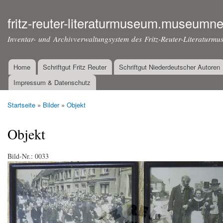
Dir
zu
fritz-reuter-literaturmuseum.museumne
Inha
Inventar- und Archivverwaltungsystem des Fritz-Reuter-Literaturmu
Home
Schriftgut Fritz Reuter
Schriftgut Niederdeutscher Autoren
Hauptmenü
Impressum & Datenschutz
Startseite
»
Bilder
»
Objekt
Sie sind hier
Objekt
Bild-Nr.:
0033