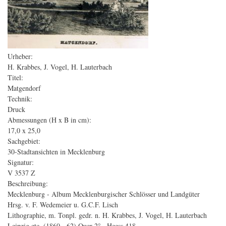
Urheber:
H. Krabbes, J. Vogel, H. Lauterbach
Titel:
Matgendorf
Technik:
Druck
Abmessungen (H x B in cm):
17,0 x 25,0
Sachgebiet:
30-Stadtansichten in Mecklenburg
Signatur:
V 3537 Z
Beschreibung:
Mecklenburg - Album Mecklenburgischer Schlösser und Landgüter
Hrsg. v. F. Wedemeier u. G.C.F. Lisch
Lithographie, m. Tonpl. gedr. n. H. Krabbes, J. Vogel, H. Lauterbach
Leipzig etc. (1860 - 62) Quer 2° , Heess 418