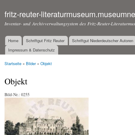
Dir
zu
fritz-reuter-literaturmuseum.museumne
Inha
Inventar- und Archivverwaltungsystem des Fritz-Reuter-Literaturmu
Home
Schriftgut Fritz Reuter
Schriftgut Niederdeutscher Autoren
Hauptmenü
Impressum & Datenschutz
Startseite
»
Bilder
»
Objekt
Sie sind hier
Objekt
Bild-Nr.:
0255