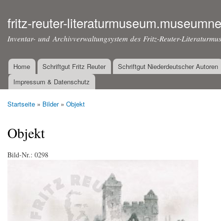
Dir
zu
fritz-reuter-literaturmuseum.museumne
Inha
Inventar- und Archivverwaltungsystem des Fritz-Reuter-Literaturmu
Home
Schriftgut Fritz Reuter
Schriftgut Niederdeutscher Autoren
Hauptmenü
Impressum & Datenschutz
Startseite
»
Bilder
»
Objekt
Sie sind hier
Objekt
Bild-Nr.:
0298