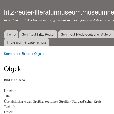
Dir
zu
fritz-reuter-literaturmuseum.museumne
Inha
Inventar- und Archivverwaltungsystem des Fritz-Reuter-Literaturmu
Home
Schriftgut Fritz Reuter
Schriftgut Niederdeutscher Autoren
Hauptmenü
Impressum & Datenschutz
Startseite
»
Bilder
»
Objekt
Sie sind hier
Objekt
Bild-Nr.:
0474
Urheber:
Titel:
Übersichtskarte des Großherzogtumes Strelitz (Stargard`scher Kreis)
Technik:
Druck