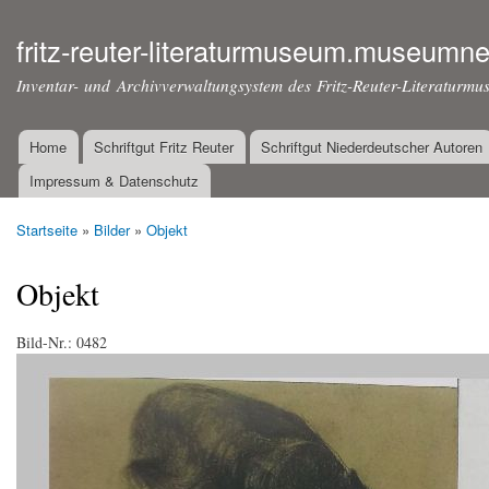
Dir
zu
fritz-reuter-literaturmuseum.museumne
Inha
Inventar- und Archivverwaltungsystem des Fritz-Reuter-Literaturmu
Home
Schriftgut Fritz Reuter
Schriftgut Niederdeutscher Autoren
Hauptmenü
Impressum & Datenschutz
Startseite
»
Bilder
»
Objekt
Sie sind hier
Objekt
Bild-Nr.:
0482