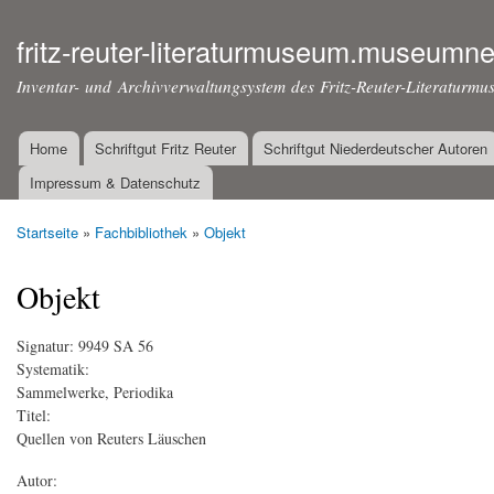
Dir
zu
fritz-reuter-literaturmuseum.museumne
Inha
Inventar- und Archivverwaltungsystem des Fritz-Reuter-Literaturmu
Home
Schriftgut Fritz Reuter
Schriftgut Niederdeutscher Autoren
Hauptmenü
Impressum & Datenschutz
Startseite
»
Fachbibliothek
»
Objekt
Sie sind hier
Objekt
Signatur:
9949 SA 56
Systematik:
Sammelwerke, Periodika
Titel:
Quellen von Reuters Läuschen
Autor: