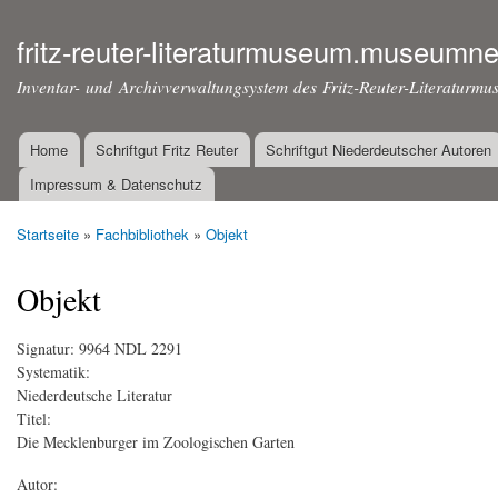
Dir
zu
fritz-reuter-literaturmuseum.museumne
Inha
Inventar- und Archivverwaltungsystem des Fritz-Reuter-Literaturmu
Home
Schriftgut Fritz Reuter
Schriftgut Niederdeutscher Autoren
Hauptmenü
Impressum & Datenschutz
Startseite
»
Fachbibliothek
»
Objekt
Sie sind hier
Objekt
Signatur:
9964 NDL 2291
Systematik:
Niederdeutsche Literatur
Titel:
Die Mecklenburger im Zoologischen Garten
Autor: