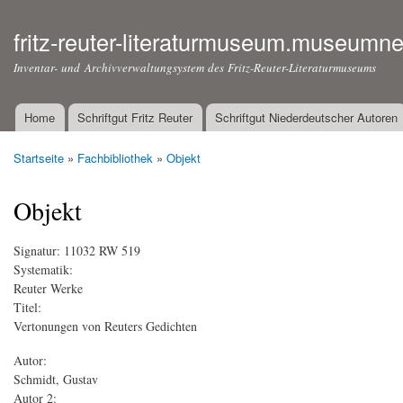
fritz-reuter-literaturmuseum.museumne
Inventar- und Archivverwaltungsystem des Fritz-Reuter-Literaturmuseums
Home
Schriftgut Fritz Reuter
Schriftgut Niederdeutscher Autoren
Hauptmenü
Startseite
»
Fachbibliothek
»
Objekt
Sie sind hier
Objekt
Signatur:
11032 RW 519
Systematik:
Reuter Werke
Titel:
Vertonungen von Reuters Gedichten
Autor:
Schmidt, Gustav
Autor 2: