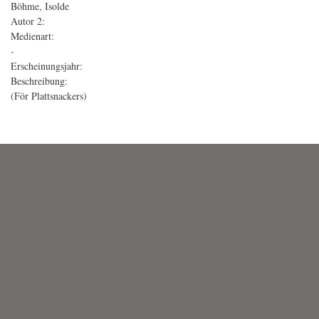
Böhme, Isolde
Autor 2:
Medienart:
-
Erscheinungsjahr:
Beschreibung:
(För Plattsnackers)