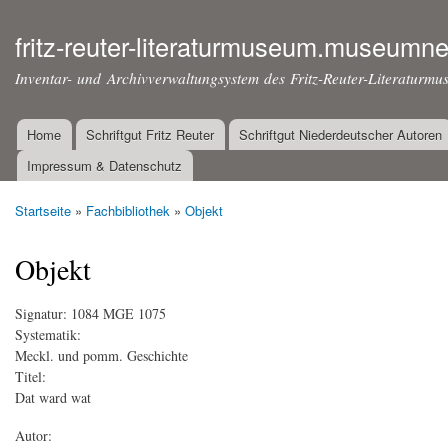
Dir
zu
fritz-reuter-literaturmuseum.museumne
Inha
Inventar- und Archivverwaltungsystem des Fritz-Reuter-Literaturmu
Home
Schriftgut Fritz Reuter
Schriftgut Niederdeutscher Autoren
Hauptmenü
Impressum & Datenschutz
Startseite
»
Fachbibliothek
»
Objekt
Sie sind hier
Objekt
Signatur:
1084 MGE 1075
Systematik:
Meckl. und pomm. Geschichte
Titel:
Dat ward wat
Autor: