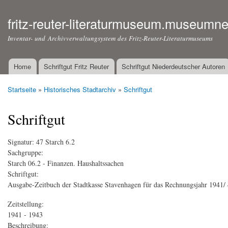
fritz-reuter-literaturmuseum.museumne
Inventar- und Archivverwaltungsystem des Fritz-Reuter-Literaturmuseums
Home
Schriftgut Fritz Reuter
Schriftgut Niederdeutscher Autoren
Hauptmenü
Startseite
»
Historisches Stadtarchiv
»
Schriftgut
Sie sind hier
Schriftgut
Signatur:
47 Starch 6.2
Sachgruppe:
Starch 06.2 - Finanzen. Haushaltssachen
Schriftgut:
Ausgabe-Zeitbuch der Stadtkasse Stavenhagen für das Rechnungsjahr 1941/ 
Zeitstellung:
1941 - 1943
Beschreibung: