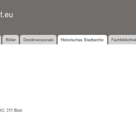
Direkt
zum
t.eu
Inhalt
Bilder
Dreidimensionale
Historisches Stadtarchiv
Fachbibliothe
42; 255 Blatt