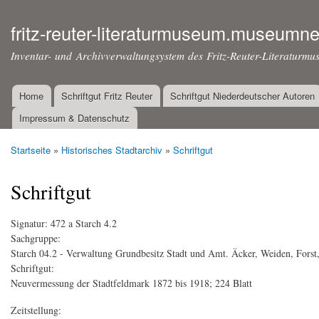
Dir
zu
fritz-reuter-literaturmuseum.museumne
Inha
Inventar- und Archivverwaltungsystem des Fritz-Reuter-Literaturmu
Home
Schriftgut Fritz Reuter
Schriftgut Niederdeutscher Autoren
Hauptmenü
Impressum & Datenschutz
Startseite
»
Historisches Stadtarchiv
»
Schriftgut
Sie sind hier
Schriftgut
Signatur:
472 a Starch 4.2
Sachgruppe:
Starch 04.2 - Verwaltung Grundbesitz Stadt und Amt. Äcker, Weiden, Forst
Schriftgut:
Neuvermessung der Stadtfeldmark 1872 bis 1918; 224 Blatt
Zeitstellung: