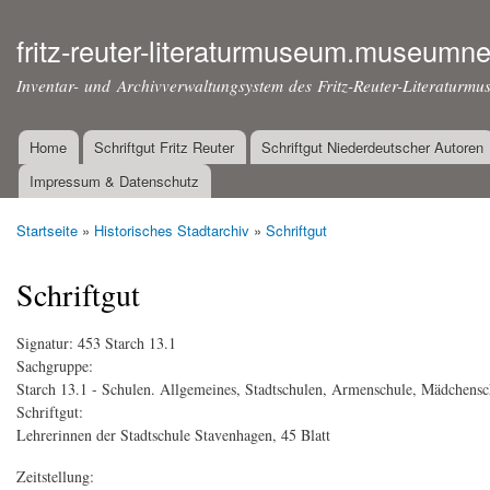
Dir
zu
fritz-reuter-literaturmuseum.museumne
Inha
Inventar- und Archivverwaltungsystem des Fritz-Reuter-Literaturmu
Home
Schriftgut Fritz Reuter
Schriftgut Niederdeutscher Autoren
Hauptmenü
Impressum & Datenschutz
Startseite
»
Historisches Stadtarchiv
»
Schriftgut
Sie sind hier
Schriftgut
Signatur:
453 Starch 13.1
Sachgruppe:
Starch 13.1 - Schulen. Allgemeines, Stadtschulen, Armenschule, Mädchensc
Schriftgut:
Lehrerinnen der Stadtschule Stavenhagen, 45 Blatt
Zeitstellung: